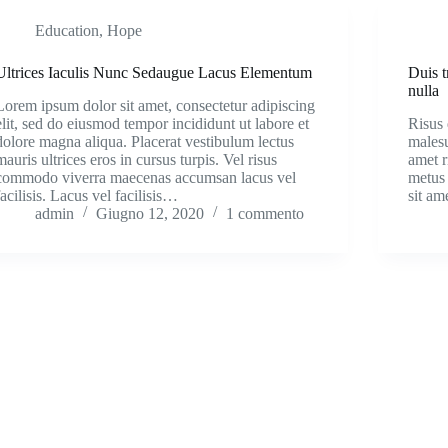
Education
,
Hope
Ultrices Iaculis Nunc Sedaugue Lacus Elementum
Duis t
nulla
Lorem ipsum dolor sit amet, consectetur adipiscing
elit, sed do eiusmod tempor incididunt ut labore et
Risus 
dolore magna aliqua. Placerat vestibulum lectus
malesu
mauris ultrices eros in cursus turpis. Vel risus
amet r
commodo viverra maecenas accumsan lacus vel
metus 
facilisis. Lacus vel facilisis…
sit am
admin
Giugno 12, 2020
1 commento