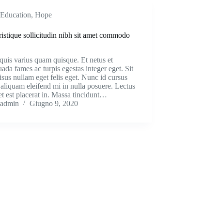
Education
,
Hope
ristique sollicitudin nibh sit amet commodo
quis varius quam quisque. Et netus et
ada fames ac turpis egestas integer eget. Sit
isus nullam eget felis eget. Nunc id cursus
aliquam eleifend mi in nulla posuere. Lectus
et est placerat in. Massa tincidunt…
admin
Giugno 9, 2020